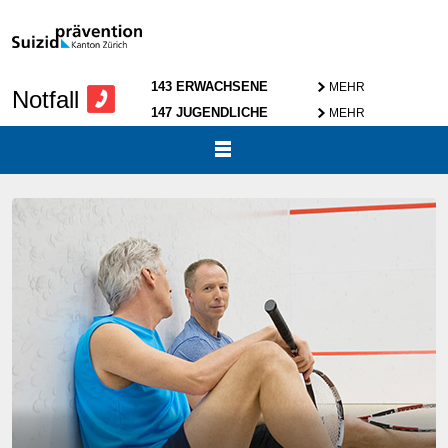
143 ERWACHSENE
MEHR
Notfall
147 JUGENDLICHE
MEHR
SCHRIFT VERGRÖSSERN
A
SUCHE
A
SITEMAP
A